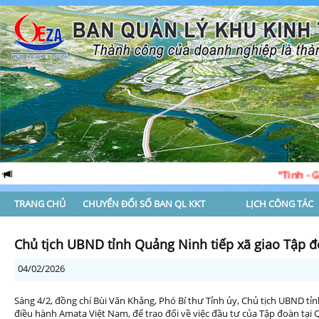
“Tinh - Gọn - Mạn
TRANG CHỦ
CHUYỂN ĐỔI SỐ BAN QL KKT
LỊCH CÔNG TÁC
Chủ tịch UBND tỉnh Quảng Ninh tiếp xã giao Tập
04/02/2026
Sáng 4/2, đồng chí Bùi Văn Khắng, Phó Bí thư Tỉnh ủy, Chủ tịch UBND tỉ
điều hành Amata Việt Nam, để trao đổi về việc đầu tư của Tập đoàn tại Q