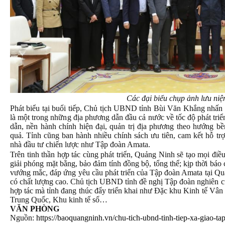
Các đại biểu chụp ảnh lưu niệm
Phát biểu tại buổi tiếp, Chủ tịch UBND tỉnh Bùi Văn Khắng nhấ
là một trong những địa phương dẫn đầu cả nước về tốc độ phát triể
dẫn, nền hành chính hiện đại, quản trị địa phương theo hướng b
quả. Tỉnh cũng ban hành nhiều chính sách ưu tiên, cam kết hỗ tr
nhà đầu tư chiến lược như Tập đoàn Amata.
Trên tinh thần hợp tác cùng phát triển, Quảng Ninh sẽ tạo mọi điều 
giải phóng mặt bằng, bảo đảm tính đồng bộ, tổng thể; kịp thời báo
vướng mắc, đáp ứng yêu cầu phát triển của Tập đoàn Amata tại Qu
có chất lượng cao. Chủ tịch UBND tỉnh đề nghị Tập đoàn nghiên cứu
hợp tác mà tỉnh đang thúc đẩy triển khai như Đặc khu Kinh tế Vân 
Trung Quốc, Khu kinh tế số…
VĂN PHÒNG
Nguồn:
https://baoquangninh.vn/chu-tich-ubnd-tinh-tiep-xa-giao-