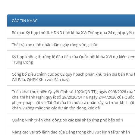
CÁC TIN KHÁC
Bế mạc Kỳ họp thứ 6, HĐND tỉnh khóa XV: Thông qua 24 nghị quyết 
Thế trận an ninh nhân dân ngày càng vững chắc
Kỳ họp không thường lệ đầu tiên của Quốc hội khóa XVI dự kiến xe
Trung ương
Công bố Điều chỉnh cục bộ 02 quy hoạch phân khu trên địa bàn Khu
Cái Bầu, QHPK Khu vực Sân bay)
Triển khai thực hiện Quyết định số 1020/QĐ-TTg ngày 09/6/2026 của
khai thi hành Nghị quyết số 29/2026/QH16 ngày 24/4/2026 của Quốc hộ
phạm pháp luật về đất đai của tổ chức, cá nhân xảy ra trước khi Luật
khăn, vướng mắc cho các dự án tồn đọng, kéo dà
Quảng Ninh triển khai đồng bộ các giải pháp ứng phó bão số 1
Nâng cao vai trò lãnh đạo của Đảng trong khu vực kinh tế tư nhân