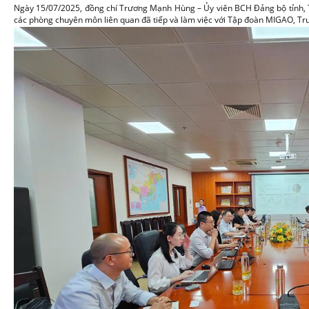
Ngày 15/07/2025, đồng chí Trương Mạnh Hùng – Ủy viên BCH Đảng bộ tỉnh, 
các phòng chuyên môn liên quan đã tiếp và làm việc với Tập đoàn MIGAO, Tru