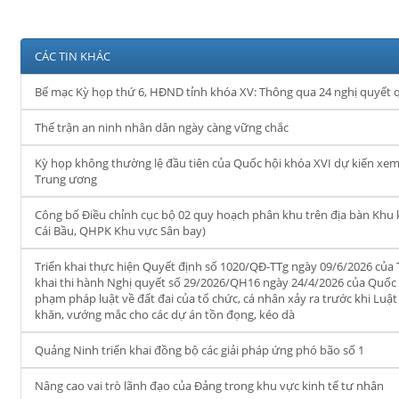
CÁC TIN KHÁC
Bế mạc Kỳ họp thứ 6, HĐND tỉnh khóa XV: Thông qua 24 nghị quyết 
Thế trận an ninh nhân dân ngày càng vững chắc
Kỳ họp không thường lệ đầu tiên của Quốc hội khóa XVI dự kiến xe
Trung ương
Công bố Điều chỉnh cục bộ 02 quy hoạch phân khu trên địa bàn Khu
Cái Bầu, QHPK Khu vực Sân bay)
Triển khai thực hiện Quyết định số 1020/QĐ-TTg ngày 09/6/2026 của
khai thi hành Nghị quyết số 29/2026/QH16 ngày 24/4/2026 của Quốc hộ
phạm pháp luật về đất đai của tổ chức, cá nhân xảy ra trước khi Luật
khăn, vướng mắc cho các dự án tồn đọng, kéo dà
Quảng Ninh triển khai đồng bộ các giải pháp ứng phó bão số 1
Nâng cao vai trò lãnh đạo của Đảng trong khu vực kinh tế tư nhân