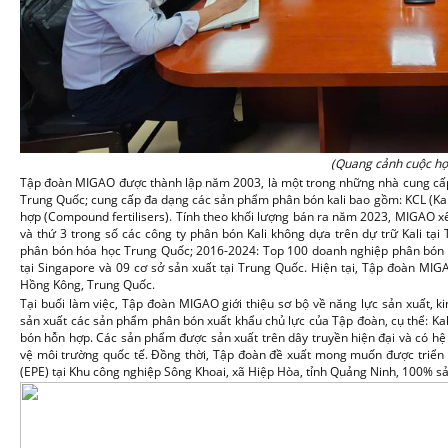
(Quang cảnh cuộc họ
Tập đoàn MIGAO được thành lập năm 2003, là một trong những nhà cung cấp
Trung Quốc; cung cấp đa dạng các sản phẩm phân bón kali bao gồm: KCL (Kali c
hợp (Compound fertilisers). Tính theo khối lượng bán ra năm 2023, MIGAO xế
và thứ 3 trong số các công ty phân bón Kali không dựa trên dự trữ Kali tạ
phân bón hóa học Trung Quốc; 2016-2024: Top 100 doanh nghiệp phân bón 
tại Singapore và 09 cơ sở sản xuất tại Trung Quốc. Hiện tại, Tập đoàn MI
Hồng Kông, Trung Quốc.
Tại buổi làm việc, Tập đoàn MIGAO giới thiệu sơ bộ về năng lực sản xuất, 
sản xuất các sản phẩm phân bón xuất khẩu chủ lực của Tập đoàn, cụ thể: Kali 
bón hỗn hợp. Các sản phẩm được sản xuất trên dây truyền hiện đại và có hệ 
vệ môi trường quốc tế. Đồng thời, Tập đoàn đề xuất mong muốn được triển
(EPE) tại Khu công nghiệp Sông Khoai, xã Hiệp Hòa, tỉnh Quảng Ninh, 100% 