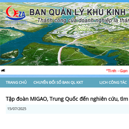
“Tinh - Gọn - Mạnh 
TRANG CHỦ
CHUYỂN ĐỔI SỐ BAN QL KKT
LỊCH CÔNG TÁC
Tập đoàn MIGAO, Trung Quốc đến nghiên cứu, tìm 
15/07/2025