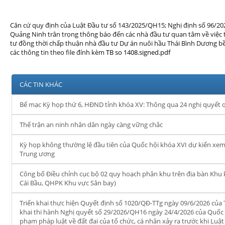
Căn cứ quy định của Luật Đầu tư số 143/2025/QH15; Nghị định số 96/20
Quảng Ninh trân trọng thông báo đến các nhà đầu tư quan tâm về việc 
tư đồng thời chấp thuận nhà đầu tư Dự án nuôi hầu Thái Bình Dương bề
các thông tin theo file đính kèm
TB so 1408.signed.pdf
CÁC TIN KHÁC
Bế mạc Kỳ họp thứ 6, HĐND tỉnh khóa XV: Thông qua 24 nghị quyết 
Thế trận an ninh nhân dân ngày càng vững chắc
Kỳ họp không thường lệ đầu tiên của Quốc hội khóa XVI dự kiến xe
Trung ương
Công bố Điều chỉnh cục bộ 02 quy hoạch phân khu trên địa bàn Khu
Cái Bầu, QHPK Khu vực Sân bay)
Triển khai thực hiện Quyết định số 1020/QĐ-TTg ngày 09/6/2026 của
khai thi hành Nghị quyết số 29/2026/QH16 ngày 24/4/2026 của Quốc hộ
phạm pháp luật về đất đai của tổ chức, cá nhân xảy ra trước khi Luật