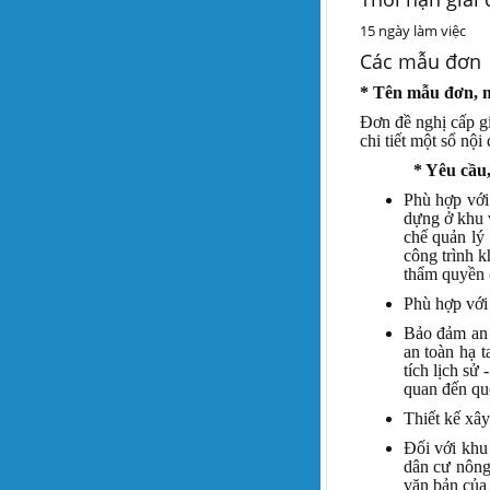
15 ngày làm việc
Các mẫu đơn
* Tên mẫu đơn, m
Đơn đề nghị cấp g
chi tiết một sổ nộ
* Yêu cầu,
Phù hợp với
dựng ở khu v
chế quản lý
công trình k
thẩm quyền 
Phù hợp với 
Bảo đảm an 
an toàn hạ t
tích lịch sử
quan đến qu
Thiết kế xây
Đối với khu
dân cư nông
văn bản của 