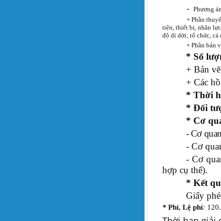
-
Phương án 
+ Phần thuyế
tiện, thiết bị, nhân l
độ di dời; tổ chức, cá
+ Phần bản v
* Số lượ
+ Bản vẽ
+ Các hồ
*
Thời h
* Đối tư
* Cơ qua
- Cơ qua
- Cơ qua
- Cơ qua
hợp cụ thể).
* Kết qu
Giấy phé
*
Phí, Lệ phí
:
120
Thời hạn giải 