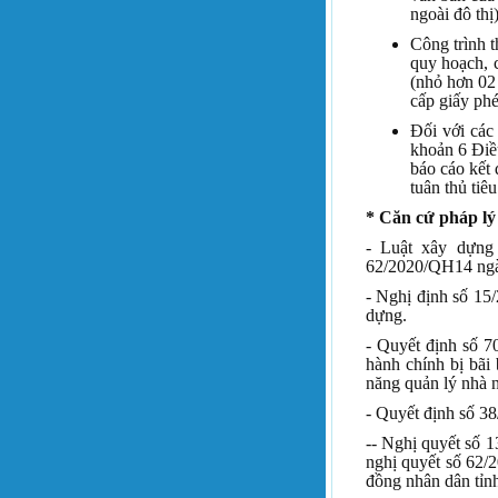
ngoài đô thị
Công trình 
quy hoạch, 
(nhỏ hơn 02 
cấp giấy ph
Đối với các
khoản 6 Điề
báo cáo kết 
tuân thủ tiê
* Căn cứ pháp lý
- Luật xây dựng
62/2020/QH14 ngà
- Nghị định số 15
dựng.
- Quyết định số 
hành chính bị bãi
năng quản lý nhà 
- Quyết định số 3
-- Nghị quyết số 
nghị quyết số 62/
đồng nhân dân tỉnh 