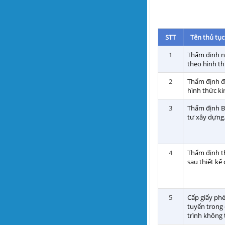
STT
Tên thủ tụ
1
Thẩm định nh
theo hình t
2
Thẩm định đồ
hình thức k
3
Thẩm định Bá
tư xây dựng
4
Thẩm định th
sau thiết kế 
5
Cấp giấy phé
tuyến trong 
trình không 