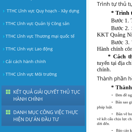
Trình tự thủ t
TTHC Lĩnh vực Quy hoạch - Xây dựng
* Trình 
Bước 1. 
TTHC Lĩnh vực Quản lý Công sản
Bước 2. 
KKT Quảng Ninh
TTHC Lĩnh vực Thương mại quốc tế
Bước 3. 
Hành chính côn
TTHC Lĩnh vực Lao động
* Cách th
Cải cách hành chính
tuyến tại địa c
chính.
TTHC Lĩnh vực Môi trường
Thành phần h
* Thành
KẾT QUẢ GIẢI QUYẾT THỦ TỤC
-
Đơn đề ng
HÀNH CHÍNH
-
Bản sao gi
pháp luật.
DANH MỤC CÔNG VIỆC THỰC
-
Bản vẽ ho
HIỆN DỰ ÁN ĐẦU TƯ
vẽ kết cấu chịu lực ch
dời đển.
-
Báo cáo k