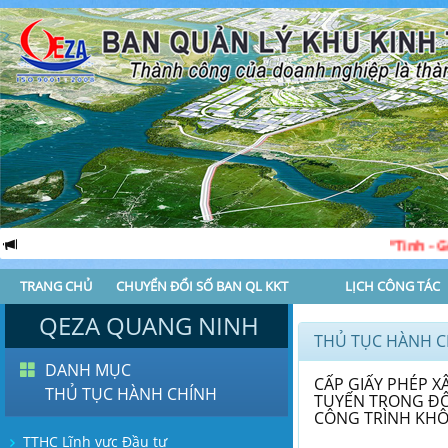
“Tinh - Gọn - M
TRANG CHỦ
CHUYỂN ĐỔI SỐ BAN QL KKT
LỊCH CÔNG TÁC
QEZA QUANG NINH
THỦ TỤC HÀNH C
DANH MỤC
CẤP GIẤY PHÉP X
THỦ TỤC HÀNH CHÍNH
TUYẾN TRONG ĐÔ
CÔNG TRÌNH KHÔ
TTHC Lĩnh vực Đầu tư