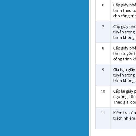
6
Cấp giấy phé
trình theo t
cho công trì
7
Cấp giấy phé
tuyến trong 
trình không 
8
Cấp giấy phé
theo tuyến t
công trình k
9
Gia hạn giấy
tuyến trong 
trình không 
10
Cấp lại giấy
ngưỡng, tôn 
Theo giai đo
11
Kiểm tra côn
trách nhiệm 