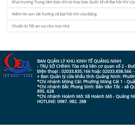
Khai trương Trung tâm báo chí và Họp báo Quốc tế về Đại hội XIV củ
Niềm tin son sắt hướng về Đại hội XIV của Đảng
Chuẩn bị Tết an vui cho mọi nhà
BAN QUẢN LÝ KHU KINH TẾ QUẢNG NINH
- TRỤ SỞ CHÍNH: Tòa nhà liên cơ quan số 2 - Đ
Điện thoại : 02033.835.166 hoặc 02033.838.566 
+ Ban Quản lý cửa khẩu tỉnh Quảng Ninh: Phường
*Chi nhánh Móng Cái: Phường Móng Cái 1 - Quản
*Chi nhánh Bắc Phong Sinh: Bản Văn Tốc - xã Qu
895. 628
*Chi nhánh Hoành Mô: Xã Hoành Mô - Quảng Ninh
HOTLINE: 0987. 982. 288