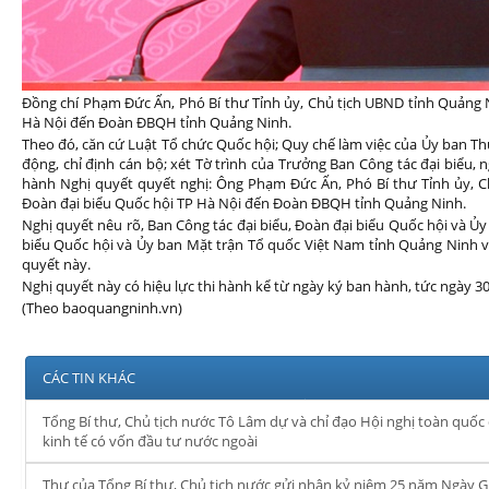
Đồng chí Phạm Đức Ấn, Phó Bí thư Tỉnh ủy, Chủ tịch UBND tỉnh Quảng 
Hà Nội đến Đoàn ĐBQH tỉnh Quảng Ninh.
Theo đó, căn cứ Luật Tổ chức Quốc hội; Quy chế làm việc của Ủy ban Th
động, chỉ định cán bộ; xét Tờ trình của Trưởng Ban Công tác đại biểu
hành Nghị quyết quyết nghị: Ông Phạm Đức Ấn, Phó Bí thư Tỉnh ủy, 
Đoàn đại biểu Quốc hội TP Hà Nội đến Đoàn ĐBQH tỉnh Quảng Ninh.
Nghị quyết nêu rõ, Ban Công tác đại biểu, Đoàn đại biểu Quốc hội và Ủ
biểu Quốc hội và Ủy ban Mặt trận Tổ quốc Việt Nam tỉnh Quảng Ninh 
quyết này.
Nghị quyết này có hiệu lực thi hành kể từ ngày ký ban hành, tức ngày 3
(Theo baoquangninh.vn)
CÁC TIN KHÁC
Tổng Bí thư, Chủ tịch nước Tô Lâm dự và chỉ đạo Hội nghị toàn quốc q
kinh tế có vốn đầu tư nước ngoài
Thư của Tổng Bí thư, Chủ tịch nước gửi nhân kỷ niệm 25 năm Ngày G