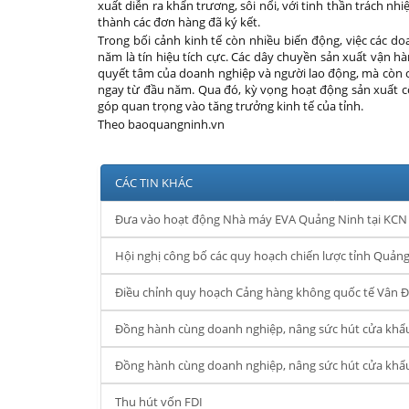
xuất diễn ra khẩn trương, sôi nổi, với tinh thần trách 
thành các đơn hàng đã ký kết.
Trong bối cảnh kinh tế còn nhiều biến động, việc các do
năm là tín hiệu tích cực. Các dây chuyền sản xuất vận h
quyết tâm của doanh nghiệp và người lao động, mà còn ch
ngay từ đầu năm. Qua đó, kỳ vọng hoạt động sản xuất c
góp quan trọng vào tăng trưởng kinh tế của tỉnh.
Theo baoquangninh.vn
CÁC TIN KHÁC
Đưa vào hoạt động Nhà máy EVA Quảng Ninh tại KCN 
Hội nghị công bố các quy hoạch chiến lược tỉnh Quản
Điều chỉnh quy hoạch Cảng hàng không quốc tế Vân Đồ
Đồng hành cùng doanh nghiệp, nâng sức hút cửa kh
Đồng hành cùng doanh nghiệp, nâng sức hút cửa kh
Thu hút vốn FDI