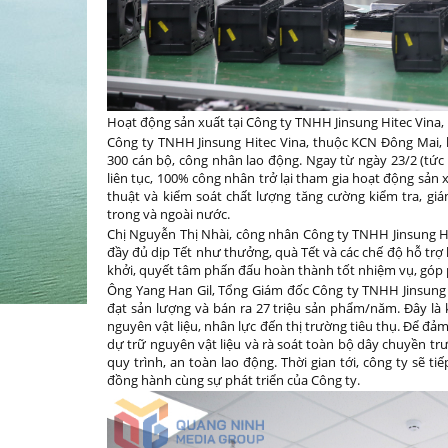
Hoạt động sản xuất tại Công ty TNHH Jinsung Hitec Vina
Công ty TNHH Jinsung Hitec Vina, thuộc KCN Đông Mai, là
300 cán bộ, công nhân lao động. Ngay từ ngày 23/2 (tức
liên tục, 100% công nhân trở lại tham gia hoạt động sả
thuật và kiểm soát chất lượng tăng cường kiểm tra, gi
trong và ngoài nước.
Chị Nguyễn Thị Nhài, công nhân Công ty TNHH Jinsung Hit
đầy đủ dịp Tết như thưởng, quà Tết và các chế độ hỗ trợ 
khởi, quyết tâm phấn đấu hoàn thành tốt nhiệm vụ, góp 
Ông Yang Han Gil, Tổng Giám đốc Công ty TNHH Jinsung H
đạt sản lượng và bán ra 27 triệu sản phẩm/năm. Đây là
nguyên vật liệu, nhân lực đến thị trường tiêu thụ. Để đ
dự trữ nguyên vật liệu và rà soát toàn bộ dây chuyền tr
quy trình, an toàn lao động. Thời gian tới, công ty sẽ ti
đồng hành cùng sự phát triển của Công ty.