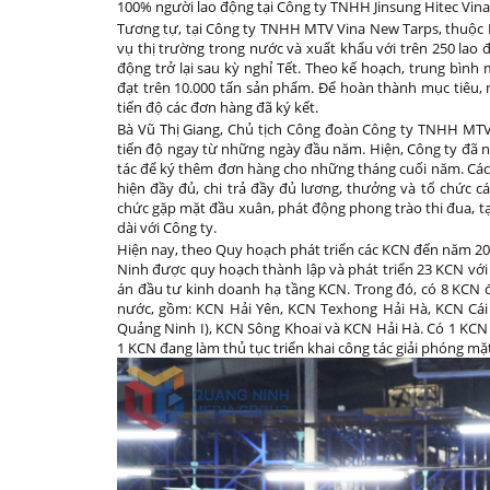
100% người lao động tại Công ty TNHH Jinsung Hitec Vina,
Tương tự, tại Công ty TNHH MTV Vina New Tarps, thuộc 
vụ thị trường trong nước và xuất khẩu với trên 250 lao 
động trở lại sau kỳ nghỉ Tết. Theo kế hoạch, trung bìn
đạt trên 10.000 tấn sản phẩm. Để hoàn thành mục tiêu,
tiến độ các đơn hàng đã ký kết.
Bà Vũ Thị Giang, Chủ tịch Công đoàn Công ty TNHH MTV 
tiến độ ngay từ những ngày đầu năm. Hiện, Công ty đã nh
tác để ký thêm đơn hàng cho những tháng cuối năm. Các
hiện đầy đủ, chi trả đầy đủ lương, thưởng và tổ chức c
chức gặp mặt đầu xuân, phát động phong trào thi đua, tạ
dài với Công ty.
Hiện nay, theo Quy hoạch phát triển các KCN đến năm 20
Ninh được quy hoạch thành lập và phát triển 23 KCN với t
án đầu tư kinh doanh hạ tầng KCN. Trong đó, có 8 KCN đ
nước, gồm: KCN Hải Yên, KCN Texhong Hải Hà, KCN Cá
Quảng Ninh I), KCN Sông Khoai và KCN Hải Hà. Có 1 KCN đ
1 KCN đang làm thủ tục triển khai công tác giải phóng mặ