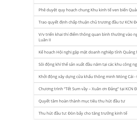
Phê duyệt quy hoạch chung Khu kinh tế ven biển Quả
Trao quyết định chấp thuận chủ trương đầu tư KCN Đ
V/v triển khai thí điểm thông quan bình thường vào n
Luân II
Kế hoạch Hội nghị gặp mặt doanh nghiệp tỉnh Quảng
Sôi động khí thế sản xuất đầu năm tại các khu công n
Khởi động xây dựng cửa khẩu thông minh Móng Cái 
Chương trình “Tết Sum vầy – Xuân ơn Đảng” tại KCN 
Quyết tâm hoàn thành mục tiêu thu hút đầu tư
Thu hút đầu tư: Đòn bẩy cho tăng trưởng kinh tế