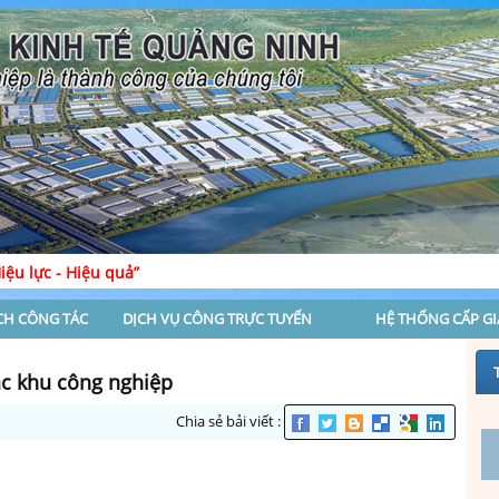
quả”
CH CÔNG TÁC
DỊCH VỤ CÔNG TRỰC TUYẾN
HỆ THỐNG CẤP G
ác khu công nghiệp
Chia sẻ bải viết :