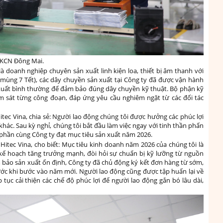
, KCN Đông Mai.
 doanh nghiệp chuyên sản xuất linh kiện loa, thiết bị âm thanh với
 mùng 7 Tết), các dây chuyền sản xuất tại Công ty đã được vận hành
n xuất bình thường để đảm bảo đúng dây chuyền kỹ thuật. Bộ phận kỹ
ám sát từng công đoạn, đáp ứng yêu cầu nghiêm ngặt từ các đối tác
ec Vina, chia sẻ: Người lao động chúng tôi được hưởng các phúc lợi
khác. Sau kỳ nghỉ, chúng tôi bắt đầu làm việc ngay với tinh thần phấn
phần cùng Công ty đạt mục tiêu sản xuất năm 2026.
itec Vina, cho biết: Mục tiêu kinh doanh năm 2026 của chúng tôi là
 kế hoạch tăng trưởng mạnh, đòi hỏi sự chuẩn bị kỹ lưỡng từ nguồn
ảm bảo sản xuất ổn định, Công ty đã chủ động ký kết đơn hàng từ sớm,
ước khi bước vào năm mới. Người lao động cũng được tập huấn lại về
ếp tục cải thiện các chế độ phúc lợi để người lao động gắn bó lâu dài,