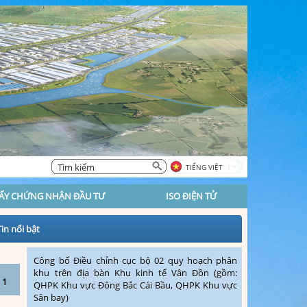
TIẾNG VIỆT
IẤY CHỨNG NHẬN ĐẦU TƯ
ISO ĐIỆN TỬ
Tin nổi bật
Công bố Điều chỉnh cục bộ 02 quy hoạch phân
khu trên địa bàn Khu kinh tế Vân Đồn (gồm:
QHPK Khu vực Đông Bắc Cái Bầu, QHPK Khu vực
Sân bay)