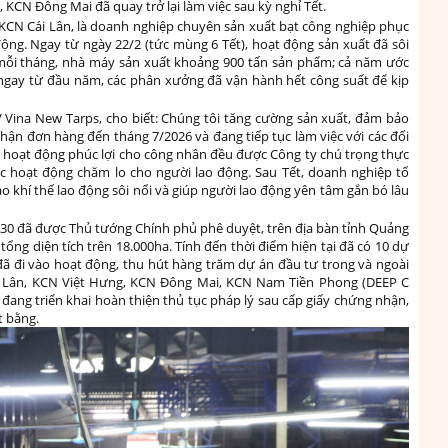
 KCN Đông Mai đã quay trở lại làm việc sau kỳ nghỉ Tết.
KCN Cái Lân, là doanh nghiệp chuyên sản xuất bạt công nghiệp phục
động. Ngay từ ngày 22/2 (tức mùng 6 Tết), hoạt động sản xuất đã sôi
h mỗi tháng, nhà máy sản xuất khoảng 900 tấn sản phẩm; cả năm ước
 ngay từ đầu năm, các phân xưởng đã vận hành hết công suất để kịp
Vina New Tarps, cho biết: Chúng tôi tăng cường sản xuất, đảm bảo
ận đơn hàng đến tháng 7/2026 và đang tiếp tục làm việc với các đối
 hoạt động phúc lợi cho công nhân đều được Công ty chú trọng thực
ác hoạt động chăm lo cho người lao động. Sau Tết, doanh nghiệp tổ
o khí thế lao động sôi nổi và giúp người lao động yên tâm gắn bó lâu
30 đã được Thủ tướng Chính phủ phê duyệt, trên địa bàn tỉnh Quảng
ổng diện tích trên 18.000ha. Tính đến thời điểm hiện tại đã có 10 dự
ã đi vào hoạt động, thu hút hàng trăm dự án đầu tư trong và ngoài
i Lân, KCN Việt Hưng, KCN Đông Mai, KCN Nam Tiền Phong (DEEP C
ang triển khai hoàn thiện thủ tục pháp lý sau cấp giấy chứng nhận,
t bằng.