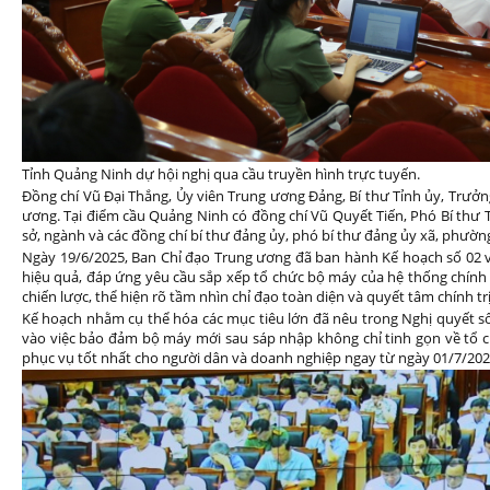
Tỉnh Quảng Ninh dự hội nghị qua cầu truyền hình trực tuyến.
Đồng chí Vũ Đại Thắng, Ủy viên Trung ương Đảng, Bí thư Tỉnh ủy, Trư
ương. Tại điểm cầu Quảng Ninh có đồng chí Vũ Quyết Tiến, Phó Bí thư Tỉ
sở, ngành và các đồng chí bí thư đảng ủy, phó bí thư đảng ủy xã, phườn
Ngày 19/6/2025, Ban Chỉ đạo Trung ương đã ban hành Kế hoạch số 02 v
hiệu quả, đáp ứng yêu cầu sắp xếp tổ chức bộ máy của hệ thống chính 
chiến lược, thể hiện rõ tầm nhìn chỉ đạo toàn diện và quyết tâm chính tr
Kế hoạch nhằm cụ thể hóa các mục tiêu lớn đã nêu trong Nghị quyết số 
vào việc bảo đảm bộ máy mới sau sáp nhập không chỉ tinh gọn về tổ c
phục vụ tốt nhất cho người dân và doanh nghiệp ngay từ ngày 01/7/202