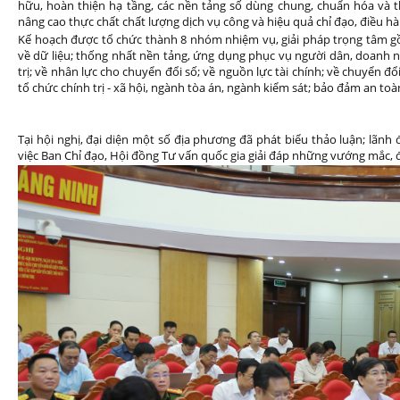
hữu, hoàn thiện hạ tầng, các nền tảng số dùng chung, chuẩn hóa và thú
nâng cao thực chất chất lượng dịch vụ công và hiệu quả chỉ đạo, điều hà
Kế hoạch được tổ chức thành 8 nhóm nhiệm vụ, giải pháp trọng tâm gồ
về dữ liệu; thống nhất nền tảng, ứng dụng phục vụ người dân, doanh 
trị; về nhân lực cho chuyển đổi số; về nguồn lực tài chính; về chuyển đ
tổ chức chính trị - xã hội, ngành tòa án, ngành kiểm sát; bảo đảm an to
Tại hội nghị, đại diện một số địa phương đã phát biểu thảo luận; lãnh
việc Ban Chỉ đạo, Hội đồng Tư vấn quốc gia giải đáp những vướng mắc, 