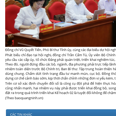
Đồng chí Vũ Quyết Tiến, Phó Bí thư Tỉnh ủy, cùng các đại biểu dự hội ng
Phát biểu chỉ đạo tại hội nghị, đồng chí Trần Cẩm Tú, Ủy viên Bộ Chính
yêu cầu các cấp ủy, tổ chức Đảng phải quán triệt, triển khai nghiêm túc
Theo đó, người đứng đầu các bộ, ngành, địa phương phải trực tiếp lãnh
nhiệm toàn diện trước Bộ Chính trị, Ban Bí thư. Tập trung hoàn thiện h
dùng chung. Chấm dứt tình trạng đầu tư manh mún, cục bộ. Đồng thời
dựng cơ chế cảnh báo sớm, kịp thời chấn chỉnh những đơn vị yếu kém, t
Trên cơ sở xác định chuyển đổi số là công cụ đột phá để hiện thực h
cũng nhấn mạnh, hai nhiệm vụ này phải được triển khai đồng bộ, song
đặt ra trong quá trình triển khai Kế hoạch 02 là tuyệt đối không để chậm 
(Theo baoquangninh.vn)
CÁC TIN KHÁC