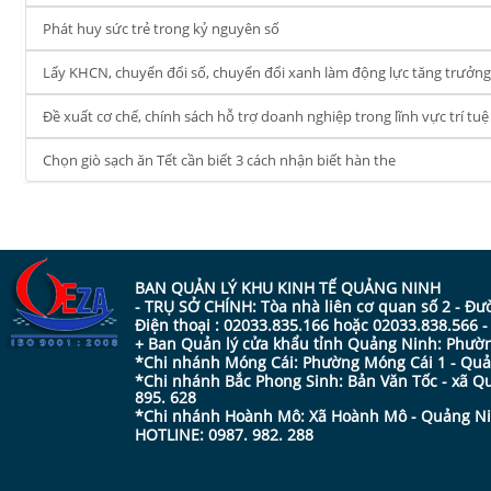
Phát huy sức trẻ trong kỷ nguyên số
Lấy KHCN, chuyển đổi số, chuyển đổi xanh làm động lực tăng trưởn
Đề xuất cơ chế, chính sách hỗ trợ doanh nghiệp trong lĩnh vực trí tu
Chọn giò sạch ăn Tết cần biết 3 cách nhận biết hàn the
BAN QUẢN LÝ KHU KINH TẾ QUẢNG NINH
- TRỤ SỞ CHÍNH: Tòa nhà liên cơ quan số 2 - Đ
Điện thoại : 02033.835.166 hoặc 02033.838.566 
+ Ban Quản lý cửa khẩu tỉnh Quảng Ninh: Phường
*Chi nhánh Móng Cái: Phường Móng Cái 1 - Quản
*Chi nhánh Bắc Phong Sinh: Bản Văn Tốc - xã Qu
895. 628
*Chi nhánh Hoành Mô: Xã Hoành Mô - Quảng Ninh
HOTLINE: 0987. 982. 288