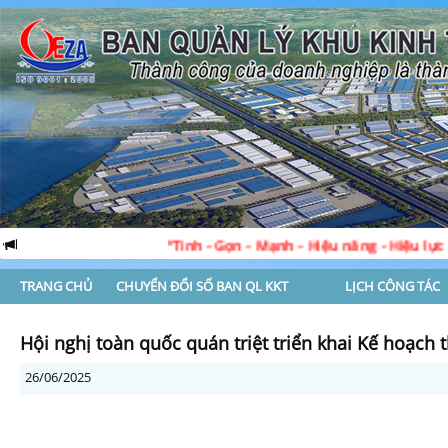
“Tinh - Gọn - Mạnh - Hiệu năng - Hiệu lực - Hiệu quả”
TRANG CHỦ
CHUYỂN ĐỔI SỐ BAN QL KKT
LỊCH CÔNG TÁC
Hội nghị toàn quốc quán triệt triển khai Kế hoạch 
26/06/2025